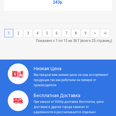
243р.
1
2
3
4
5
6
7
8
9
>
>|
Показано с 1 по 15 из 367 (всего 25 страниц)
Низкая Цена
Мы предлагаем низкие цены на наш ассортимент
продукции так как работаем на прямую от
производителя
Бесплатная Доставка
При заказе от 5000р доставка бесплатна, цена
доставки в другие города зависит от
удалённости и рассчитывается отдельно