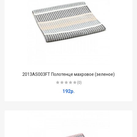
2013AS003FT Полотенце махровое (зеленое)
(0)
192р.