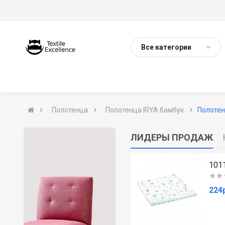
Все категории
Полотенца
Полотенца IRYA бамбук
Полоте
ЛИДЕРЫ ПРОДАЖ
2013AS003FT Полотенце махровое (красное)..
(0)
192р.
224р