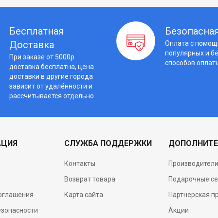
Бесплатная
Безопасная
Доставка
Оплата с помо
популярных и б
При заказе от 5000р
способов оплат
доставка бесплатна, цена
доставки в другие города
зависит от удалённости и
рассчитывается отдельно
АЦИЯ
СЛУЖБА ПОДДЕРЖКИ
ДОПОЛНИТЕ
Контакты
Производител
Возврат товара
Подарочные с
соглашения
Карта сайта
Партнерская п
езопасности
Акции