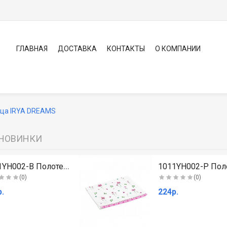
ГЛАВНАЯ
ДОСТАВКА
КОНТАКТЫ
О КОМПАНИИ
нца IRYA DREAMS
НОВИНКИ
1011YH002-B Полотенце махровое (голубое)..
(0)
(0)
.
224р.