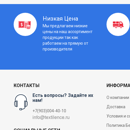
Низкая Цена
Мы предлагаем низкие
цены на наш ассортимент
продукции так как
работаем на прямую от
производителя
КОНТАКТЫ
ИНФОРМ
Есть вопросы? Задайте их
О компании
нам!
Доставка
+7(903)004-40-10
Условия и 
Политика Б