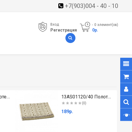
+7(903)004 - 40 - 10
Вход
0
элемент(ов)
Регистрация
- 0р.
1011YH002-P Полотенце махровое (розовое)..
13AS01120/40 Полотенце махровое (зеленое)..
(0)
189р.