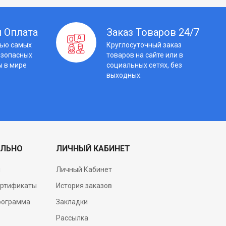
 Оплата
Заказ Товаров 24/7
щью самых
Круглосуточный заказ
езопасных
товаров на сайте или в
ы в мире
социальных сетях, без
выходных.
ЛЬНО
ЛИЧНЫЙ КАБИНЕТ
и
Личный Кабинет
ертификаты
История заказов
рограмма
Закладки
Рассылка