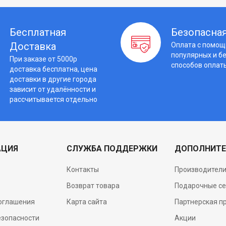
Бесплатная
Безопасная
Доставка
Оплата с помо
популярных и б
При заказе от 5000р
способов оплат
доставка бесплатна, цена
доставки в другие города
зависит от удалённости и
рассчитывается отдельно
АЦИЯ
СЛУЖБА ПОДДЕРЖКИ
ДОПОЛНИТЕ
Контакты
Производител
Возврат товара
Подарочные с
соглашения
Карта сайта
Партнерская п
езопасности
Акции