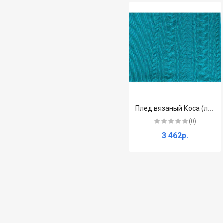
П
лед вязаный Коса (лагуна)
(0)
3 462р.