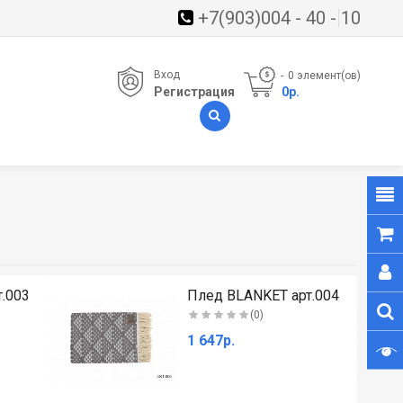
+7(903)004 - 40 - 10
Вход
0
элемент(ов)
Регистрация
- 0р.
.003
Плед BLANKET арт.004
(0)
1 647р.