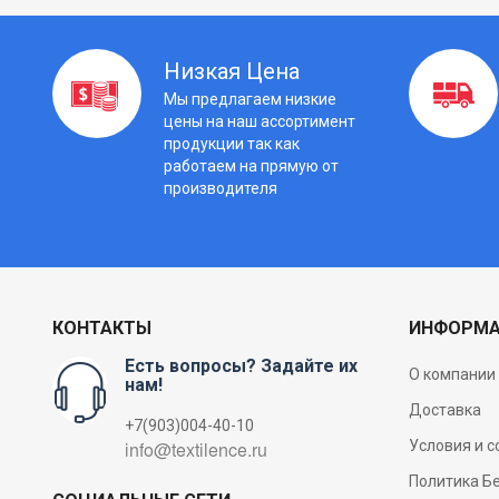
Низкая Цена
Мы предлагаем низкие
цены на наш ассортимент
продукции так как
работаем на прямую от
производителя
КОНТАКТЫ
ИНФОРМ
Есть вопросы? Задайте их
О компании
нам!
Доставка
+7(903)004-40-10
Условия и 
Политика Б