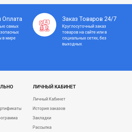
 Оплата
Заказ Товаров 24/7
щью самых
Круглосуточный заказ
езопасных
товаров на сайте или в
ы в мире
социальных сетях, без
выходных.
ЛЬНО
ЛИЧНЫЙ КАБИНЕТ
и
Личный Кабинет
ертификаты
История заказов
рограмма
Закладки
Рассылка